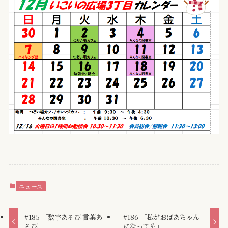
ニュース
#185 「数字あそび 言葉あ
#186 「私がおばあちゃん
そび」
になっても」